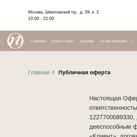
Москва, Шмитовский пр., д. 39, к. 2
10:00 - 22:00
о клинике
услуги и цены
команда
на чём работаем
|
акции
Главная
/
Публичная оферта
Настоящая Офер
ответственност
1227700089330,
дееспособным ф
«Клиент», догов