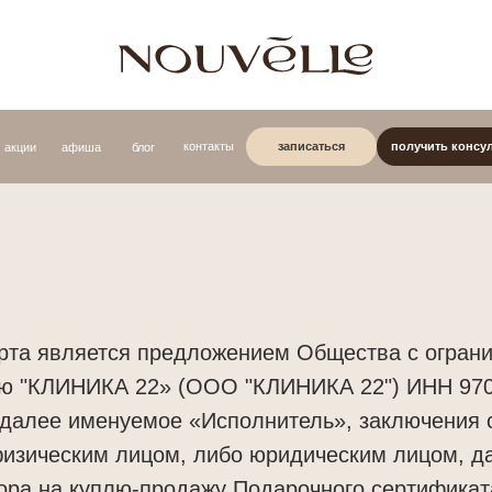
записаться
получить консультацию
контакты
афиша
блог
та является предложением Общества с огран
ью "КЛИНИКА 22» (ООО "КЛИНИКА 22") ИНН 97
 далее именуемое «Исполнитель», заключения 
изическим лицом, либо юридическим лицом, 
ора на куплю-продажу Подарочного сертификат