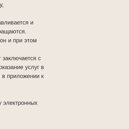
у,
авливается и
ращаются.
он и при этом
г заключается с
казание услуг в
и в приложении к
у электронных