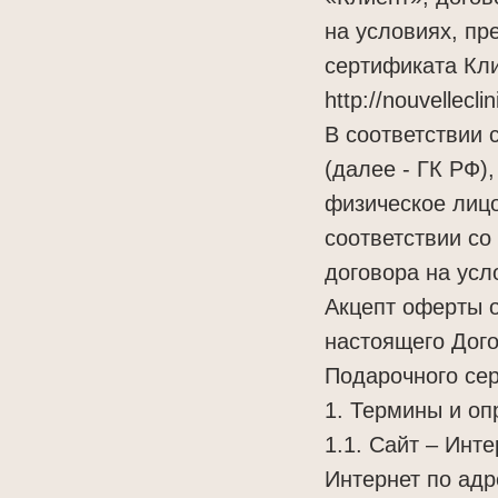
заказать звонок
на условиях, п
сертификата Кл
записаться
http://nouvellec
В соответствии 
(далее - ГК РФ)
физическое лицо
соответствии со
договора на усл
Акцепт оферты о
настоящего Дог
Подарочного се
1. Термины и о
1.1. Сайт – Инт
Интернет по адре