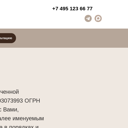
+7 495 123 66 77
иченной
03073993 ОГРН
с Вами,
далее именуемым
а в порядках и