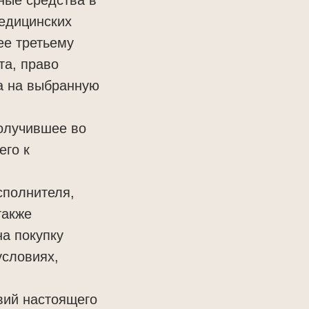
едицинских
ее третьему
та, право
а на выбранную
получившее во
его к
сполнителя,
также
а покупку
условиях,
овий настоящего