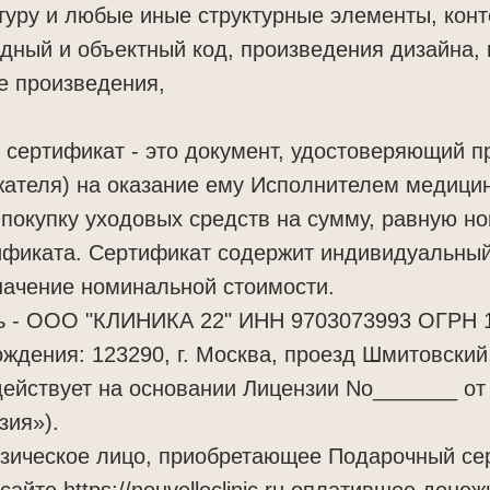
уру и любые иные структурные элементы, конт
дный и объектный код, произведения дизайна, 
е произведения,
 сертификат - это документ, удостоверяющий п
ателя) на оказание ему Исполнителем медицин
, покупку уходовых средств на сумму, равную н
ификата. Сертификат содержит индивидуальный
начение номинальной стоимости.
ль - ООО "КЛИНИКА 22" ИНН 9703073993 ОГРН 
ждения: 123290, г. Москва, проезд Шмитовский, 
ействует на основании Лицензии No_______ от
зия»).
изическое лицо, приобретающее Подарочный се
айте https://nouvelleclinic.ru оплатившее дене