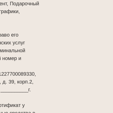
ент, Подарочный
графики,
раво его
ских услуг
оминальной
 номер и
1227700089330,
д. 39, корп.2,
 __________г.
ртификат у
жные средства в