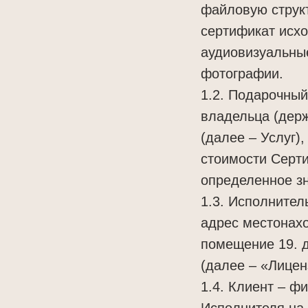
файловую структ
сертификат исхо
аудиовизуальны
фотографии.
1.2. Подарочный
владельца (держ
(далее – Услуг)
стоимости Серт
определенное з
1.3. Исполните
адрес местонахо
помещение 19. д
(далее – «Лицен
1.4. Клиент – ф
Исполнителя на с