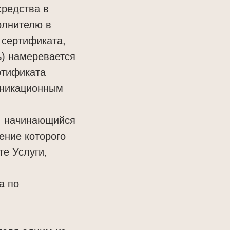
средства в
олнителю в
 сертификата,
ь) намеревается
ртификата
уникационным
и, начинающийся
ение которого
е Услуги,
а по