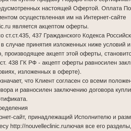
редусмотренных настоящей Офертой. Оплата По
иентом осуществленная им на Интернет-сайте
linic.ru является акцептом оферты.
со ст.ст.435, 437 Гражданского Кодекса Россий
, в случае принятия изложенных ниже условий и 
, производящее акцепт этой оферты, становит
 ст. 438 ГК РФ - акцепт оферты равносилен за
овиях, изложенных в оферте).
значает, что Клиент согласен со всеми положе
овора и равносилен заключению договора купл
ртификата.
пределения
ернет-сайт, принадлежащий Исполнителю и раз
су http://nouvelleclinic.ruлючая все его разделы