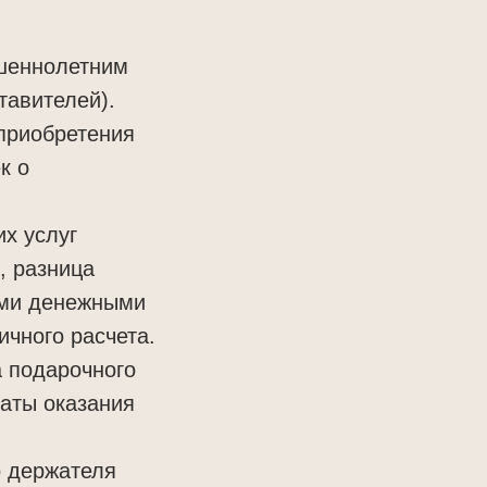
ршеннолетним
тавителей).
 приобретения
к о
х услуг
, разница
ыми денежными
ичного расчета.
а подарочного
латы оказания
о держателя