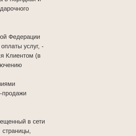
дарочного
ской Федерации
оплаты услуг, -
ся Клиентом (в
ключению
ниями
и-продажи
мещенный в сети
, страницы,