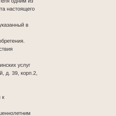
теля одним из
та настоящего
указанный в
обретения.
ствия
инских услуг
 д. 39, корп.2,
 к
ршеннолетним