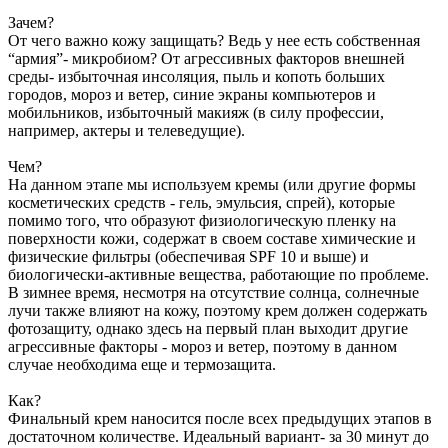
Зачем?
От чего важно кожу защищать? Ведь у нее есть собственная
“армия”- микробиом? От агрессивных факторов внешней
среды- избыточная инсоляция, пыль и копоть больших
городов, мороз и ветер, синие экраны компьютеров и
мобильников, избыточный макияж (в силу профессии,
например, актеры и телеведущие).
Чем?
На данном этапе мы используем кремы (или другие формы
косметических средств - гель, эмульсия, спрей), которые
помимо того, что образуют физиологическую пленку на
поверхности кожи, содержат в своем составе химические и
физические фильтры (обеспечивая SPF 10 и выше) и
биологически-активные вещества, работающие по проблеме.
В зимнее время, несмотря на отсутствие солнца, солнечные
лучи также влияют на кожу, поэтому крем должен содержать
фотозащиту, однако здесь на первый план выходит другие
агрессивные факторы - мороз и ветер, поэтому в данном
случае необходима еще и термозащита.
Как?
Финальный крем наносится после всех предыдущих этапов в
достаточном количестве. Идеальный вариант- за 30 минут до