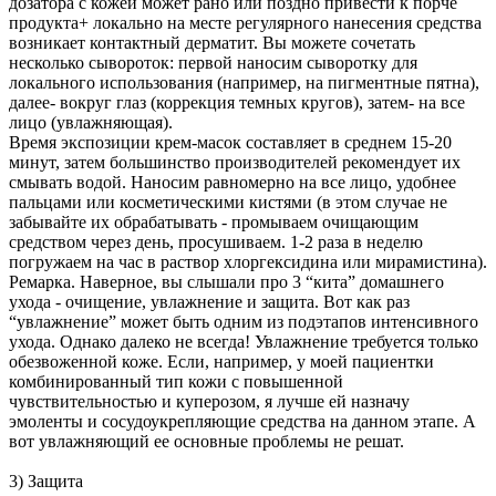
дозатора с кожей может рано или поздно привести к порче
продукта+ локально на месте регулярного нанесения средства
возникает контактный дерматит. Вы можете сочетать
несколько сывороток: первой наносим сыворотку для
локального использования (например, на пигментные пятна),
далее- вокруг глаз (коррекция темных кругов), затем- на все
лицо (увлажняющая).
Время экспозиции крем-масок составляет в среднем 15-20
минут, затем большинство производителей рекомендует их
смывать водой. Наносим равномерно на все лицо, удобнее
пальцами или косметическими кистями (в этом случае не
забывайте их обрабатывать - промываем очищающим
средством через день, просушиваем. 1-2 раза в неделю
погружаем на час в раствор хлоргексидина или мирамистина).
Ремарка. Наверное, вы слышали про 3 “кита” домашнего
ухода - очищение, увлажнение и защита. Вот как раз
“увлажнение” может быть одним из подэтапов интенсивного
ухода. Однако далеко не всегда! Увлажнение требуется только
обезвоженной коже. Если, например, у моей пациентки
комбинированный тип кожи с повышенной
чувствительностью и куперозом, я лучше ей назначу
эмоленты и сосудоукрепляющие средства на данном этапе. А
вот увлажняющий ее основные проблемы не решат.
3) Защита