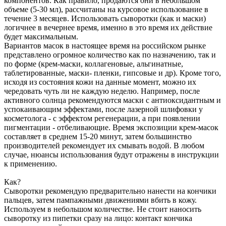
компонентов. Как правило, продаются они в небольшом
объеме (5-30 мл), рассчитаны на курсовое использование в
течение 3 месяцев. Использовать сыворотки (как и маски)
логичнее в вечернее время, именно в это время их действие
будет максимальным.
Вариантов масок в настоящее время на российском рынке
представлено огромное количество как по назначению, так и
по форме (крем-маски, коллагеновые, альгинатные,
таблетированные, маски- пленки, гипсовые и др). Кроме того,
исходя из состояния кожи на данные момент, можно их
чередовать чуть ли не каждую неделю. Например, после
активного солнца рекомендуются маски с антиоксидантным и
успокаивающим эффектами, после лазерной шлифовки у
косметолога - с эффектом регенерации, а при появлении
пигментации - отбеливающие. Время экспозиции крем-масок
составляет в среднем 15-20 минут, затем большинство
производителей рекомендует их смывать водой. В любом
случае, нюансы использования будут отражены в инструкции
к применению.
Как?
Сыворотки рекомендую предварительно нанести на кончики
пальцев, затем пампажными движениями вбить в кожу.
Используем в небольшом количестве. Не стоит наносить
сыворотку из пипетки сразу на лицо: контакт кончика