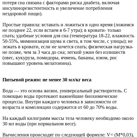
потеря сна связана с факторами риска диабета, включая
инсулинорезистентность и увеличение потребления
нездоровой пищи).
Простые правила: вставать и ложиться в одно время (ложимся
не позднее 22, если встаем в 6-7 утра); в кровати- только
спать; удобные условия для сна (температура 18-22, влажность
50-55%, миминизация шума и света, в том числе, с улицы); не
лежать в кровати, если не хочется спать; физическая нагрузка-
не позже, чем за 3 часа до сна; легкий ужин без излишеств
(овес, кукуруза, помидоры, ячмень, бананы, изюм, рис
повышают уровень мелатонина).
Питьевой режим: не менее 30 мл/кг веса
Вода — это основа жизни, универсальный растворитель. С
помощью воды протекают важнейшие биохимические
процессы. Внутри каждого человека в зависимости от
возраста и комплекции содержится от 60 до 70% воды.
На каждый килограмм массы тела человеку необходимо около
30 мл воды (при нормальном весе).
Вычисления происходят по следующей формуле: V= (M*0,03),