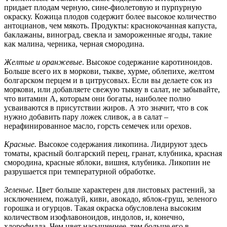
придает плодам черную, сине-фиолетовую и пурпурную
окраску. Кожица плодов содержит более высокое количество
антоцианов, чем мякоть. Продукты: краснокочанная капуста,
баклажаны, виноград, свекла и замороженные ягоды, такие
как малина, черника, черная смородина.
Желтые и оранжевые
. Высокое содержание каротиноидов.
Больше всего их в моркови, тыкве, хурме, облепихе, желтом
болгарском перцем и в цитрусовых. Если вы делаете сок из
моркови, или добавляете свежую тыкву в салат, не забывайте,
что витамин А, которым они богаты, наиболее полно
усваиваются в присутствии жиров. А это значит, что в сок
нужно добавить пару ложек сливок, а в салат –
нерафинированное масло, горсть семечек или орехов.
Красные.
Высокое содержания ликопина. Лидируют здесь
томаты, красный болгарский перец, гранат, клубника, красная
смородина, красные яблоки, вишня, клубника. Ликопин не
разрушается при температурной обработке.
Зеленые.
Цвет больше характерен для листовых растений, за
исключением, пожалуй, киви, авокадо, яблок-груш, зеленого
горошка и огурцов. Такая окраска обусловлена высоким
количеством изофлавоноидов, индолов, и, конечно,
хлорофилла. Чем цвет насыщеннее, тем больше его в