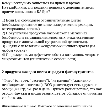
Кому необходимо записаться на прием к врачам
НувельКлиник для решения вопроса о дополнительном
приеме витаминов и БАДов?
1) Если Вы соблюдаете ограничительные диеты
(несбалансированное питание, аллергические реакции,
вегетарианцы, веганы).
2) Покупателям продуктов масс-маркет в магазинах
(особенности выращивания животных, некачественные
продукты с минимальной нутритивной ценностью).
3) Людям с патологией желудочно-кишечного тракта (на
любом уровне).
4) С врожденными дефектами обмена витаминов, микро- и
микроэлементов (генетические особенности).
2 продукта каждого цвета из радуги фитонутриентов
“Фито” (от греч. “растение”), “нутриены” (“жизненно
необходимые вещества”). ВОЗ рекомендует есть фрукты и
овощи (400 гр) 5-6 раз в день. Причем разноцветные, так как
овощи, фрукты и ягоды разных цветов обладают отличными
свойствами.
Фиолетовые и синие.
Высокое содержание антоцианов