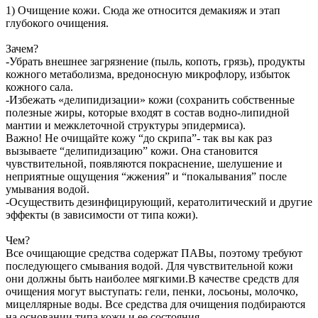
1) Очищение кожи. Сюда же относится демакияж и этап
глубокого очищения.
Зачем?
-Убрать внешнее загрязнение (пыль, копоть, грязь), продукты
кожного метаболизма, вредоносную микрофлору, избыток
кожного сала.
-Избежать «делипидизации» кожи (сохранить собственные
полезные жиры, которые входят в состав водно-липидной
мантии и межклеточной структуры эпидермиса).
Важно! Не очищайте кожу “до скрипа”- так вы как раз
вызываете “делипидизацию” кожи. Она становится
чувствительной, появляются покраснение, шелушение и
неприятные ощущения “жжения” и “покалывания” после
умывания водой.
-Осуществить дезинфицирующий, кератолитический и другие
эффекты (в зависимости от типа кожи).
Чем?
Все очищающие средства содержат ПАВы, поэтому требуют
последующего смывания водой. Для чувствительной кожи
они должны быть наиболее мягкими.В качестве средств для
очищения могут выступать: гели, пенки, лосьоны, молочко,
мицеллярные воды. Все средства для очищения подбираются
на основании типа кожи и ее состояния.