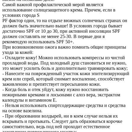
Самой важной профилактической мерой является
использование солнцезащитного крема. Причем, если в
условиях города S
PF фактор один, то на отдыхе вюжных солнечных странах он
должен быть значительно выше! В условиях города бывает
достаточно SPF от 10 до 30, при активной инсоляции SPF
должен составлять не менее 25-30. В первые дни я
рекомендую использовать SPF 50+.
При возникновении ожога важно помнить общие принципы
ухода за кожей:
- Охладите кожу! Можно использовать компрессы из чистой
прохладной воды. Под холодный душ становиться не нужно,
это может усилить боль и дополнительно травмировать кожу;
- Нанесите на поврежденный участок кожи эпителизирующий
крем или спрей, который снимает воспаление, способствует
заживлению и препятствует пересыханию кожи.
- Когда боль и отек уйдут, кожу нужно восстановить
нежирными кремами и лосьонами с алоэ вера, экстрактом
календулы и витамином Е.
- Нельзя использовать спиртсодержащие средства и средства
на основе вазелина.
- При образовании волдырей, ни в коем случае нельзя их
вскрывать и протыкать. Следует дать образоваться корочке
самостоятельно, ведь под ней проходит естественное
заживление поврежденного участка;