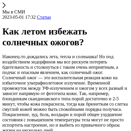
Мы в СМИ
2023-05-01 17:32
Статьи
Как летом избежать
солнечных ожогов?
Наконец-то дождались лета, тепла и солнышка! Но под
воздействием эндорфинов мы все рискуем потерять
бдительность и столкнуться с таким очень неприятным, а
подчас и опасным явлением, как солнечный ожог.
Солнечный ожог — это воспалительная реакция кожи на
избыточное ультрафиолетовое излучение. Временной
промежуток между УФ-излучением и ожогом у всех разный и
зависит напрямую от фототипа кожи. Так, например,
блондинкам скандинавского типа порой достаточно и 2-5
минут, чтобы кожа покраснела, тогда как брюнеткам со слегка
смуглой кожей можно быть спокойными порядка получаса.
Покраснение, зуд, боль, волдыри и порой общее ухудшение
состояния с повышением температуры тела могут не просто
испортить настроение, но и выбить из привычного образа
жизни на несколько дней.