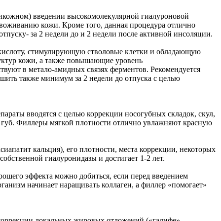
трикожном) введении высокомолекулярной гиалуроновой
звоживанию кожи. Кроме того, данная процедура отлично
тпуску- за 2 недели до и 2 недели после активной инсоляции.
ю кислоту, стимулирующую стволовые клетки и обладающую
уктур кожи, а также повышающие уровень
ствуют в метало-амидных связях ферментов. Рекомендуется
ршить также минимум за 2 недели до отпуска с целью
параты вводятся с целью коррекции носогубных складок, скул,
ь губ. Филлеры мягкой плотности отлично увлажняют красную
сиапатит кальция), его плотности, места коррекции, некоторых
собственной гиалуронидазы и достигает 1-2 лет.
рошего эффекта можно добиться, если перед введением
ганизм начинает наращивать коллаген, а филлер «помогает»
ю коррекции локальных жировых отложений («галифе»,