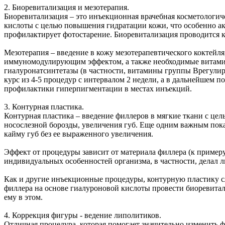
2. Биоревитализация и мезотерапия.
Биоревитализация – это инъекционная врачебная косметологич
кислоты с целью повышения гидратации кожи, что особенно а
профилактирует фотостарение. Биоревитализация проводится кур
Мезотерапия – введение в кожу мезотерапевтического коктей
иммуномодулирующим эффектом, а также необходимые витамин
гиалуронатсинтетазы (в частности, витамины группы Bрегулиру
курс из 4-5 процедур с интервалом 2 недели, а в дальнейшем п
профилактики гиперпигментации в местах инъекций.
3. Контурная пластика.
Контурная пластика – введение филлеров в мягкие ткани с цел
носослезной борозды, увеличения губ. Еще одним важным пока
кайму губ без ее выраженного увеличения.
Эффект от процедуры зависит от материала филлера (к примеру
индивидуальных особенностей организма, в частности, делал л
Как и другие инъекционные процедуры, контурную пластику сл
филлера на основе гиалуроновой кислоты провести биоревитал
ему в этом.
4. Коррекция фигуры - ведение липолитиков.
Отличная процедура, которая помогает значительно изменить 