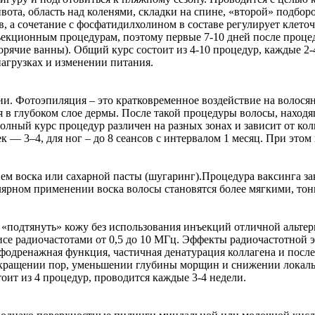
ота, область над коленями, складки на спине, «второй» подборо
в, а сочетание с фосфатидилхолином в составе регулирует клет
екционным процедурам, поэтому первые 7-10 дней после процед
горячие ванны). Общий курс состоит из 4-10 процедур, каждые 2-
 нагрузках и изменении питания.
 Фотоэпиляция – это кратковременное воздействие на волосяно
я в глубоком слое дермы. После такой процедуры волосы, находя
олный курс процедур различен на разных зонах и зависит от кол
ек — 3–4, для ног – до 8 сеансов с интервалом 1 месяц. При эт
ием воска или сахарной пасты (шугаринг).Процедура ваксинга за
ярном применении воска волосы становятся более мягкими, тон
«подтянуть» кожу без использования инъекций отличной альтер
е радиочастотами от 0,5 до 10 МГц. Эффекты радиочастотной э
фодренажная функция, частичная денатурация коллагена и посл
сокращении пор, уменьшении глубины морщин и снижении локаль
оит из 4 процедур, проводится каждые 3-4 недели.