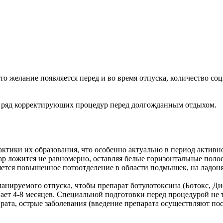
то желание появляется перед и во время отпуска, количество соц
 ряд корректирующих процедур перед долгожданным отдыхом.
тики их образования, что особенно актуально в период активно
ар ложится не равномерно, оставляя белые горизонтальные поло
ется повышенное потоотделение в области подмышек, на ладоня
нируемого отпуска, чтобы препарат ботулотоксина (Ботокс, Дис
гает 4-8 месяцев. Специальной подготовки перед процедурой не
рата, острые заболевания (введение препарата осуществляют по