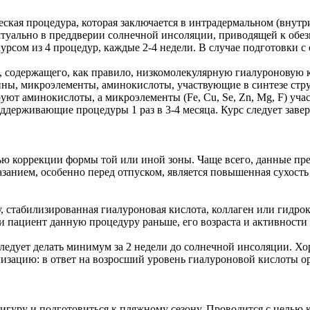
еская процедура, которая заключается в интрадермальном (вну
ктуально в преддверии солнечной инсоляции, приводящей к обе
сом из 4 процедур, каждые 2-4 недели. В случае подготовки с о
ля, содержащего, как правило, низкомолекулярную гиалуронову
ы, микроэлементы, аминокислоты, участвующие в синтезе стр
ют аминокислоты, а микроэлементы (Fe, Cu, Se, Zn, Mg, F) уча
оддерживающие процедуры 1 раз в 3-4 месяца. Курс следует заве
ью коррекции формы той или иной зоны. Чаще всего, данные пре
занием, особенно перед отпуском, является повышенная сухост
, стабилизированная гиалуроновая кислота, коллаген или гидрок
и пациент данную процедуру раньше, его возраста и активности 
едует делать минимум за 2 недели до солнечной инсоляции. Хо
изацию: в ответ на возросший уровень гиалуроновой кислоты ор
фигуру и подготовиться к пляжному сезону. Проводится с цель