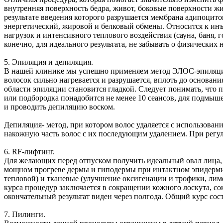
внутренняя поверхность бедра, живот, боковые поверхности жив
результате введения которого разрушается мембрана адипоцито
энергетический, жировой и белковый обмены. Относится к инъ
нагрузок и интенсивного теплового воздействия (сауна, баня, 
конечно, для идеального результата, не забывать о физических
5. Эпиляция и депиляция.
В нашей клинике мы успешно применяем метод ЭЛОС-эпиляции.
волосок сильно нагревается и разрушается, вплоть до основани
области эпиляции становится гладкой. Следует понимать, что п
или подбородка понадобится не менее 10 сеансов, для подмыш
и проводить депиляцию воском.
Депиляция- метод, при котором волос удаляется с использован
накожную часть волос с их последующим удалением. При регул
6. RF-лифтинг.
Для желающих перед отпуском получить идеальный овал лица, 
мощном прогреве дермы и гиподермы при интактном эпидермис
тепловой) и тканевые (улучшение оксигенации и трофики, лим
курса процедур заключается в сокращении кожного лоскута, 
окончательный результат виден через полгода. Общий курс сост
7. Пилинги.