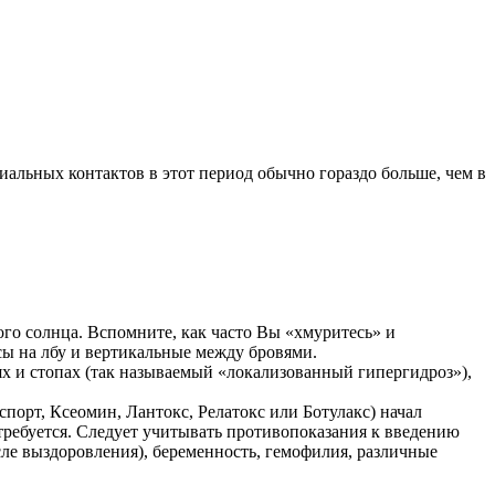
иальных контактов в этот период обычно гораздо больше, чем в
го солнца. Вспомните, как часто Вы «хмуритесь» и
сы на лбу и вертикальные между бровями.
х и стопах (так называемый «локализованный гипергидроз»),
порт, Ксеомин, Лантокс, Релатокс или Ботулакс) начал
 требуется. Следует учитывать противопоказания к введению
сле выздоровления), беременность, гемофилия, различные