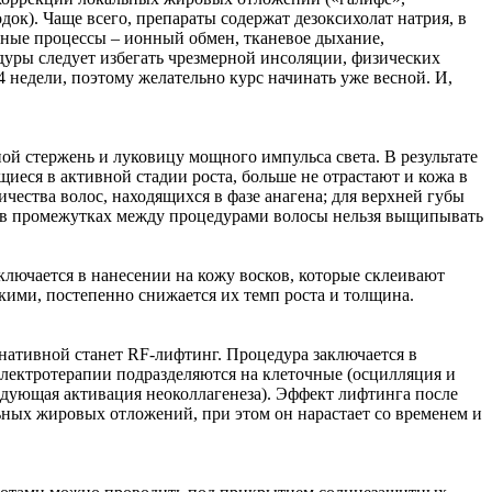
док). Чаще всего, препараты содержат дезоксихолат натрия, в
очные процессы – ионный обмен, тканевое дыхание,
уры следует избегать чрезмерной инсоляции, физических
4 недели, поэтому желательно курс начинать уже весной. И,
й стержень и луковицу мощного импульса света. В результате
щиеся в активной стадии роста, больше не отрастают и кожа в
ичества волос, находящихся в фазе анагена; для верхней губы
ом в промежутках между процедурами волосы нельзя выщипывать
ключается в нанесении на кожу восков, которые склеивают
кими, постепенно снижается их темп роста и толщина.
нативной станет RF-лифтинг. Процедура заключается в
лектротерапии подразделяются на клеточные (осцилляция и
едующая активация неоколлагенеза). Эффект лифтинга после
ных жировых отложений, при этом он нарастает со временем и